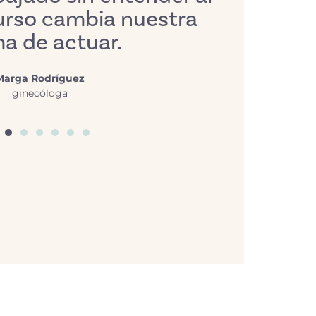
curso cambia nuestra
esen
a de actuar.
Marga Rodríguez
ginecóloga