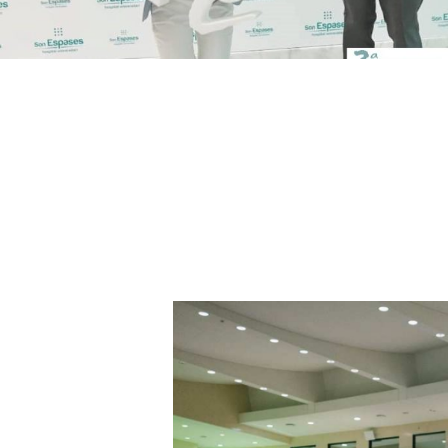
so, he
Un curso interesan
 volvía
nos habían explica