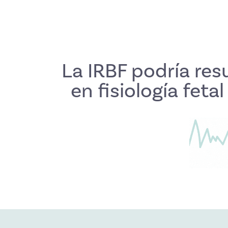
La IRBF podría re
en fisiología fet