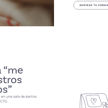
EMPIEZA TU FORM
a “me
stros
os”
 en una sala de partos
RCTG.