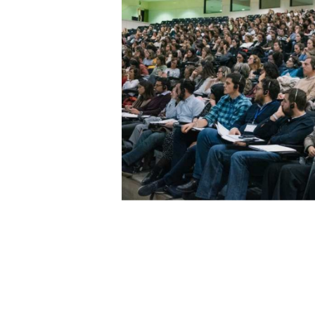
ital lo
al bebé. Ahora lo 
ión.
mejor. ¡Gr
Laura Bell
Residente de co