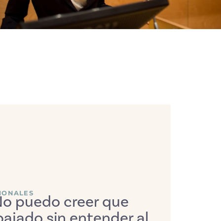
IONALES
 No puedo creer que
Muy 
ajado sin entender al
Ojalá 