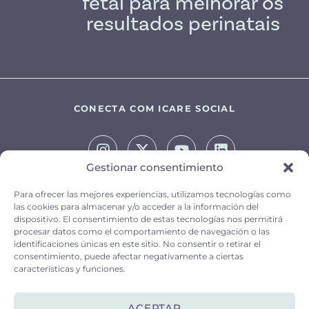
fetal para melhorar os
resultados perinatais
CONECTA COM ICARE SOCIAL
Gestionar consentimiento
Para ofrecer las mejores experiencias, utilizamos tecnologías como
AVISO LEGAL
las cookies para almacenar y/o acceder a la información del
dispositivo. El consentimiento de estas tecnologías nos permitirá
POLÍTICA DE PRIVACIDADE
procesar datos como el comportamiento de navegación o las
identificaciones únicas en este sitio. No consentir o retirar el
POLÍTICA DE COOKIES
consentimiento, puede afectar negativamente a ciertas
características y funciones.
© 2025 icareCTG. Design web:
LaKarulina
ACEPTAR